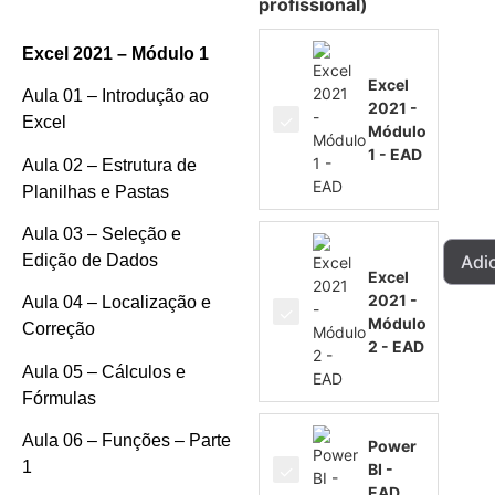
profissional)
Excel 2021 – Módulo 1
Excel
Aula 01 – Introdução ao
2021 -
Excel
Módulo
1 - EAD
Aula 02 – Estrutura de
Planilhas e Pastas
Aula 03 – Seleção e
Adi
Edição de Dados
Excel
2021 -
Aula 04 – Localização e
Módulo
Correção
2 - EAD
Aula 05 – Cálculos e
Fórmulas
Aula 06 – Funções – Parte
Power
1
BI -
EAD